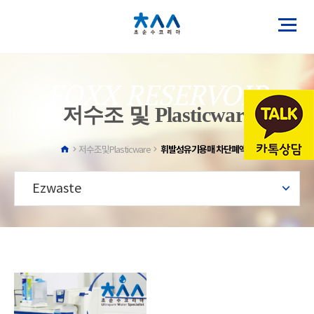
FOXX RESERVOIR
저수조 및 Plasticware
휘발성유기용매 차단폐액통
저수조및Plasticware
Ezwaste