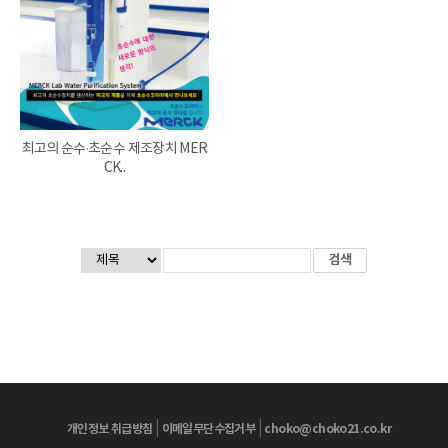
최고의 순수·초순수 제조장치 MER
CK..
|
|
개인정보 취급방침
이메일무단수집거부
choko@choko21.co.kr