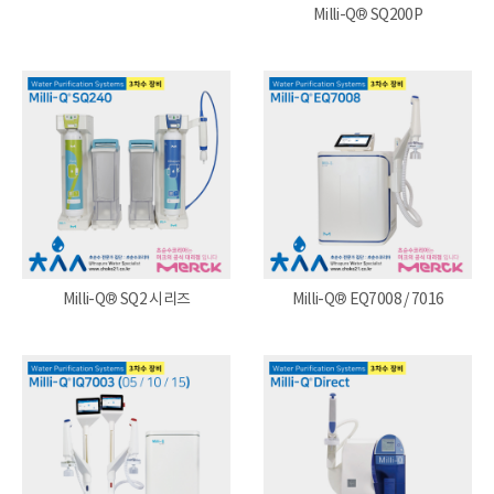
Milli-Q® SQ200P
Milli-Q® SQ2 시리즈
Milli-Q® EQ7008 / 7016