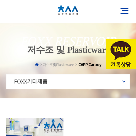
FOXX RESERVOIR
저수조 및 Plasticware
CAPP Carboy
저수조및Plasticware
FOXX기타제품