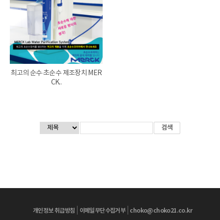
최고의 순수·초순수 제조장치 MER
CK..
|
|
개인정보 취급방침
이메일무단수집거부
choko@choko21.co.kr