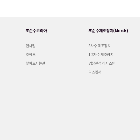
초순수코리아
초순수제조장치(Merck)
인사말
3차수 제조장치
조직도
1·2차수 제조장치
찾아오시는길
임상분석기 시스템
디스펜서