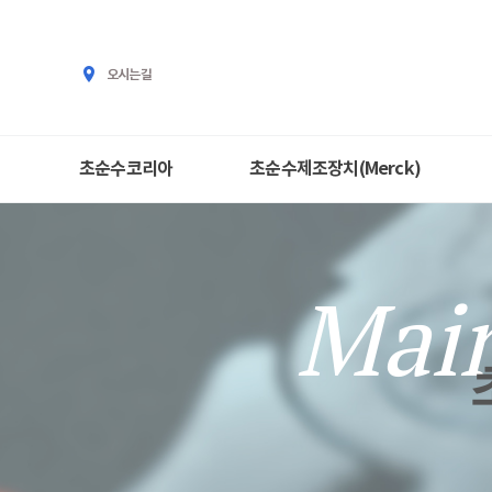
오시는길
초순수코리아
초순수제조장치(Merck)
지원센터
Main