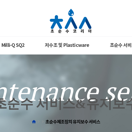
Milli-Q SQ2
저수조 및 Plasticware
초순수 서비
tenance se
초순수 서비스&유지보
초순수제조장치 유지보수 서비스