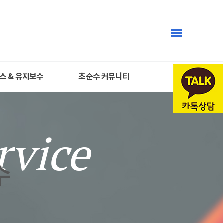
스 & 유지보수
초순수 커뮤니티
rvice
수