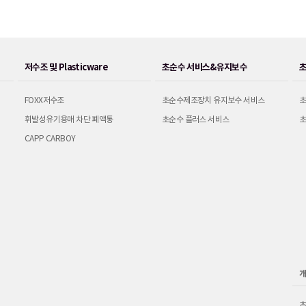
저수조 및 Plasticware
초순수 서비스&유지보수
FOXX저수조
초순수제조장치 유지보수 서비스
초
휘발성유기용매 차단 폐액통
초순수 플러스 서비스
초
CAPP CARBOY
개
초