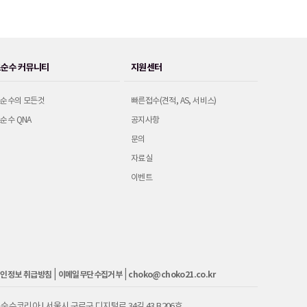
초순수 커뮤니티
지원센터
순수의 모든것
빠른접수(견적, AS, 서비스)
순수 QNA
공지사항
문의
자료실
이벤트
|
|
인정보 취급방침
이메일무단수집거부
choko@choko21.co.kr
순수코리아 | 서울시 구로구 디지털로 34길 43 B206호